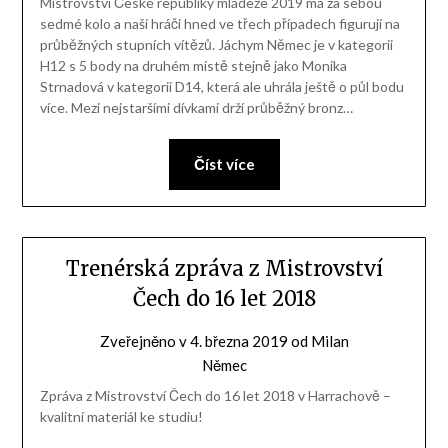
Mistrovství České republiky mládeže 2019 má za sebou
sedmé kolo a naši hráči hned ve třech případech figurují na
průběžných stupních vítězů. Jáchym Němec je v kategorii
H12 s 5 body na druhém místě stejně jako Monika
Strnadová v kategorii D14, která ale uhrála ještě o půl bodu
více. Mezi nejstaršími dívkami drží průběžný bronz…
Číst více
Trenérská zpráva z Mistrovství
Čech do 16 let 2018
Zveřejněno v
4. března 2019
od
Milan
Němec
Zpráva z Mistrovství Čech do 16 let 2018 v Harrachově –
kvalitní materiál ke studiu!