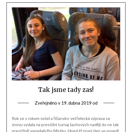
Tak jsme tady zas!
Zveřejněno v
19. dubna 2019
od
Rok se s rokem sešel a říčansko-vetřelecká výprava se
znovu vydala na prestižní turnaj šachových nadějí do ne tak
prestižně vypadajícího Místku. Hned již první den se povedl