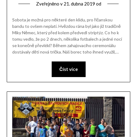
Zveřejněno v
21. dubna 2019
od
Sobota je možná pro některé den klidu, pro říčanskou
bandu to ovšem neplatí. Hvězdou rána byl jako již tradičně
Miky Němec, který před kolem předvedl striptýz. Co ho k
tomu vedlo, že po 2 dnech, několika fotbalech a jedné noci
se konečně převlékl? Během zahajovacího ceremoniálu
dostávaly děti nová trička. Náš borec toho ihned využil,…
Číst více