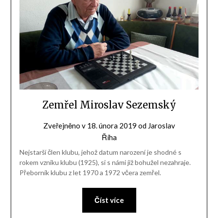
Zemřel Miroslav Sezemský
Zveřejněno v
18. února 2019
od
Jaroslav
Říha
Nejstarší člen klubu, jehož datum narození je shodné s
rokem vzniku klubu (1925), si s námi již bohužel nezahraje.
Přeborník klubu z let 1970 a 1972 včera zemřel.
Číst více